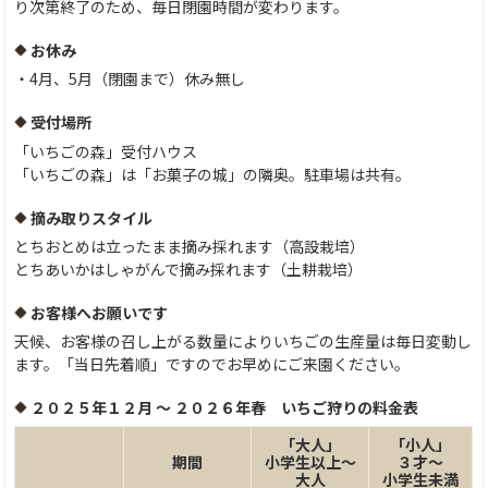
り次第終了のため、毎日閉園時間が変わります。
お休み
・4月、5月（閉園まで）休み無し
受付場所
「いちごの森」受付ハウス
「いちごの森」は「お菓子の城」の隣奥。駐車場は共有。
摘み取りスタイル
とちおとめは立ったまま摘み採れます（高設栽培）
とちあいかはしゃがんで摘み採れます（土耕栽培）
お客様へお願いです
天候、お客様の召し上がる数量によりいちごの生産量は毎日変動し
ます。「当日先着順」ですのでお早めにご来園ください。
２０２５年１２月 〜 ２０２６年春 いちご狩りの料金表
「大人」
「小人」
期間
小学生以上〜
３才〜
大人
小学生未満