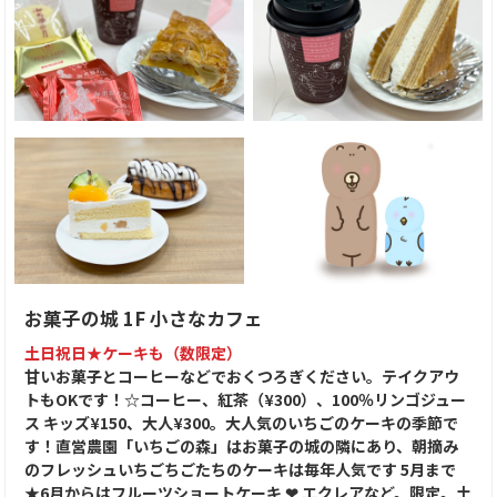
お菓子の城 1F 小さなカフェ
土日祝日★ケーキも（数限定）
甘いお菓子とコーヒーなどでおくつろぎください。テイクアウ
トもOKです！☆コーヒー、紅茶（¥300）、100％リンゴジュー
ス キッズ¥150、大人¥300。大人気のいちごのケーキの季節で
す！直営農園「いちごの森」はお菓子の城の隣にあり、朝摘み
のフレッシュいちごちごたちのケーキは毎年人気です 5月まで
★6月からはフルーツショートケーキ ❤︎ エクレアなど。限定。土