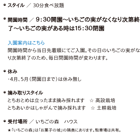
スタイル
／ 30分食べ放題
９：３０開園〜いちごの実がなくなり次第終
開園時間
／
了〜いちごの実がある時は１５：３０閉園
入園案内はこちら
開園時間から当日先着順にてご入園。その日のいちごの実がな
り次第終了のため、毎日閉園時間が変わります。
休み
・4月、5月（閉園日まで）は休み無し
摘み取りスタイル
とちおとめは立ったまま摘み採れます ☆ 高設栽培
とちあいかはしゃがんで摘み採れます ☆ 土耕栽培
受付場所
／ いちごの森 ハウス
★「いちごの森」は「お菓子の城」の隣奥にあります。駐車場は共有。