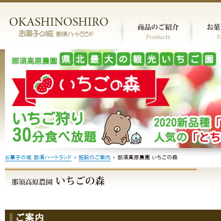
お菓子の城 那須ハートランド
›
施設のご案内
›
那須高原農園 いちごの森
ご案内