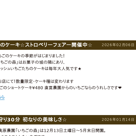
ごのケーキ☆ストロベリーフェアー開催中☆
2026年02月06日
ごのケーキの季節がはじまりました！
ちごの森」はお菓子の城の隣にあり、
レッシュいちごたちのケーキは毎年大人気です★
お店にて！数量限定・ケーキ種は変わります
ちごのショートケーキ¥480 直営農園からのいちごならのうれしさです❤︎
ちら
狩り30分 初なりの美味しさ☆
2026年01月14日
原農園「いちごの森」は12月13日土曜日〜5月末日開園。