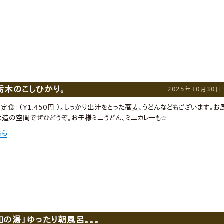
木のこしひかり。
2025年10月30日
定食」（¥1,450円 ）。しっかり出汁をとった蕎麦、うどんなどもございます。お
造の空間でぜひどうぞ。お子様ミニうどん、ミニカレーも☆
ちら
和の湯」ゆったり朝風呂。。。