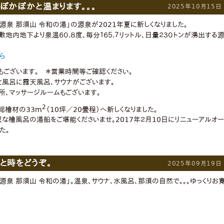
ぽかぽかと温まります。。。
2025年10月15日
源泉 那須山 令和の湯」の源泉が2021年夏に新しくなりました。
の敷地内地下より泉温６０.８度、毎分１６５.７リットル、日量２３０トンが湧出する
ら
もございます。 ＊営業時間等ご確認ください。
女風呂に露天風呂、サウナがございます。
所、マッサージルームもございます。
2
総檜材の33m
（10坪／20畳程）へ新しくなりました。
沢な檜風呂の湯船をご堪能くださいませ。2017年２月10日にリニューアルオー
た。
と時をどうぞ。
2025年09月19日
源泉 那須山 令和の湯」。温泉、サウナ、水風呂、那須の自然で。。。ゆっくりお