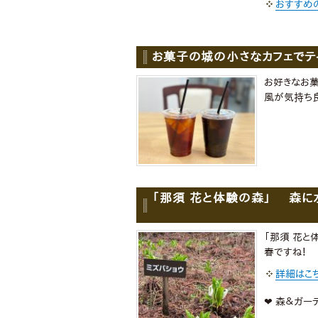
おすすめ
お菓子の城の小さなカフェでテイ
お好きなお菓子
風が気持ち良
「那須 花と体験の森」 森に
「那須 花と
春ですね！
詳細はこ
❤︎ 森＆ガ