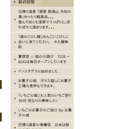
日帰り温泉 「源泉 那須山 令和の
湯」ゆったり朝風呂。。。
遊んだあとも温泉でさっぱりと。ぽ
かぽかと温まります。。。
「森のこけし館」めんこいこけしに
会いに来てください。 ＊入館無
料
夏限定 ☆ 森の川遊び 7/18 〜
8/31は毎日オープンしています
インスタグラム始めました
お菓子の城 ガラス越しにお菓子
工場の見学もできます。
「いちごの森」大人気のいちご狩り
30分 初なりの美味しさ☆
いちごのお菓子のご紹介 by お菓
子の城
日帰り温泉の食事処 お米は栃