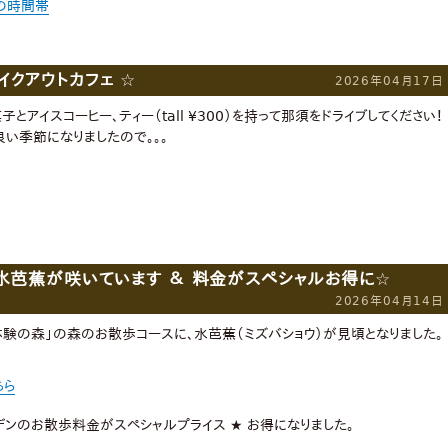
の時間帯
クアウトカフェ ☆
2026年04月17日
とアイスコーヒー、ティー（tall ¥300）を持って那須をドライブしてください！
い季節になりましたので。。。
水芭蕉が咲いています ＆ 料金がスペシャルお得に☆
2026年04月14日
体験の森」の森のお散歩コースに、水芭蕉（ミズバショウ）が見頃となりました。
ちら
ーデンのお散歩料金がスペシャルプライス ★ お得になりました。