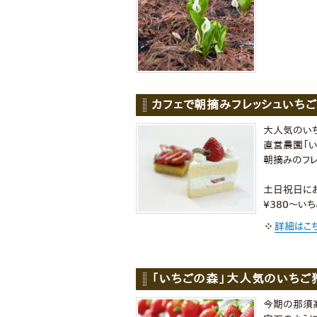
カフェで朝摘みフレッシュいち
大人気のいち
直営農園「い
朝摘みのフ
土日祝日に
¥380〜い
詳細はこ
「いちごの森」大人気のいちご
今期の那須高