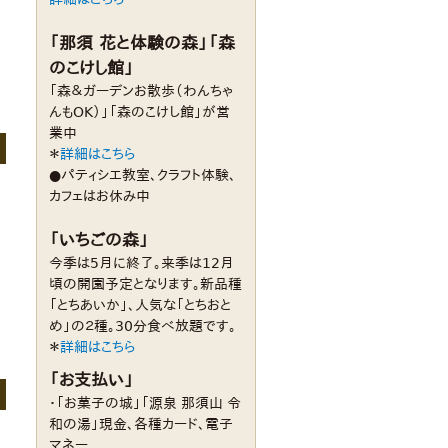
「那須 花と体験の森」「森
のこけし館」
「森＆ガーデンお散歩（わんちゃ
んもOK）」「森のこけし館」が営
業中
＊
詳細はこちら
●パティシエ教室、クラフト体験、
カフェはお休み中
「いちごの森」
今季は5月に終了。来季は12月
頃の開園予定となります。新品種
「とちあいか」、人気な「とちおと
め」の２種。30分食べ放題です。
＊
詳細はこちら
「お支払い」
・「お菓子の城」「源泉 那須山 令
和の湯」現金、各種カード、電子
マネー