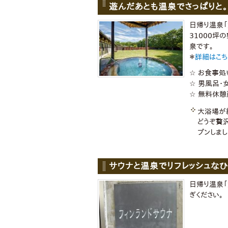
遊んだあとも温泉でさっぱりと。
日帰り温泉「
31000坪
泉です。
＊
詳細はこち
☆ お食事処
☆ 男風呂・
☆ 無料休憩
大浴場が
どうぞ贅
プンしまし
サウナと温泉でリフレッシュなひ
日帰り温泉「
ぎください。