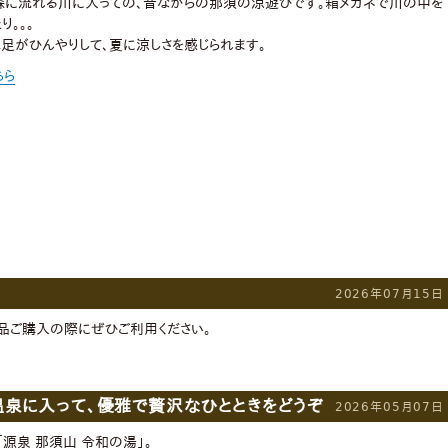
森に流れる川に入っての、昔ながらの那須の涼遊びです。箱メガネで川の中を
り。。。
足がひんやりして、夏に涼しさを感じられます。
ちら
2026年07月15日
商品ご購入の際にぜひご利用ください。
温泉に入って、優雅で贅沢なひとときをどうぞ
2026年05月07日
「源泉 那須山 令和の湯」。