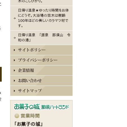
木のこしひかり。
こ
日帰り温泉★ゆったり時間をお体
にどうぞ。大浴場の笠木は樹齢
100年ほどの美しいカラマツ材で
す。
昼
日帰り温泉 「源泉 那須山 令
和の湯」
し
枠
安
営業時間
「お菓子の城」