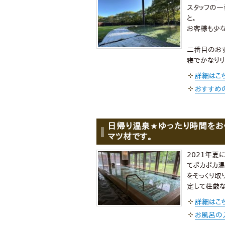
スタッフの一
と。
お客様も少な
二番目のおす
寝でかなりリ
詳細はこ
おすすめ
日帰り温泉★ゆったり時間をお
マツ材です。
2021年夏
てポカポカ
をそっくり取
定して荘厳な
詳細はこ
お風呂の