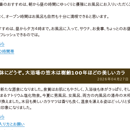
番のおすすめは、朝から昼の時間にゆっくりと優雅にお風呂にお入りいただく
く、オープン時間はお風呂も自然も十分に満喫できると思います。
すめは、昼から夕方４時まで。お風呂に入って、サウナ、お食事、ちょっとのお
フレッシュできるのでは。
ちら
の時間帯
体にどうぞ。大浴場の笠木は樹齢100年ほどの美しいカラ
2026年04月27日
に新たな源泉になりました。泉質はお肌にもやさしく、入浴後も体がさっぱり、そ
温まるナトリウム塩化物泉。今夏に男風呂、女風呂、両方の内風呂の湯舟の木
り換えました。木目も美しいカラマツは香りも良く、温泉を湛える姿はどっしりと
印象になりました。
ちら
入り方とお願い