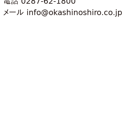
電話 0287-62-1800
メール info@okashinoshiro.co.jp