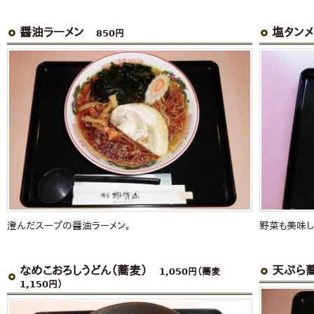
醤油ラーメン
塩タン
850円
澄んだスープの醤油ラーメン。
野菜も美味し
なめこおろしうどん（蕎麦）
天ぷら
1,050円（蕎麦
1,150円）