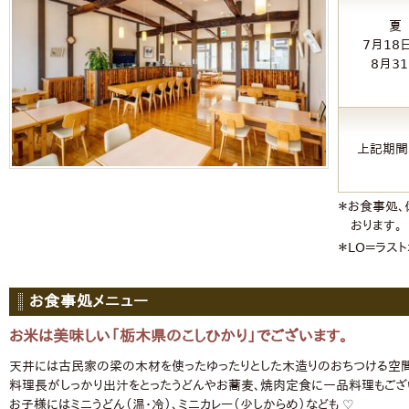
夏
7月18
8月3
上記期間
＊お食事処、
おります。
＊LO＝ラス
お食事処メニュー
お米は美味しい「栃木県のこしひかり」でございます。
天井には古民家の梁の木材を使ったゆったりとした木造りのおちつける空間
料理長がしっかり出汁をとったうどんやお蕎麦、焼肉定食に一品料理もござ
お子様にはミニうどん（温・冷）、ミニカレー（少しからめ）なども ♡