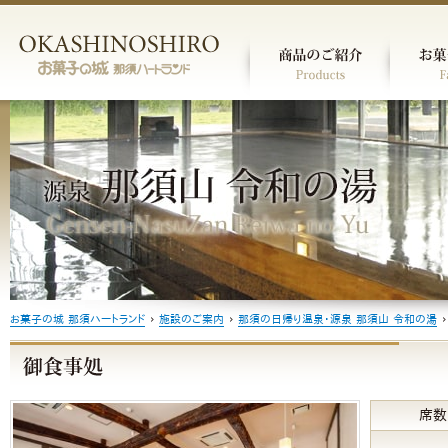
お菓子の城 那須ハートランド
›
施設のご案内
›
那須の日帰り温泉・源泉 那須山 令和の湯
›
席数