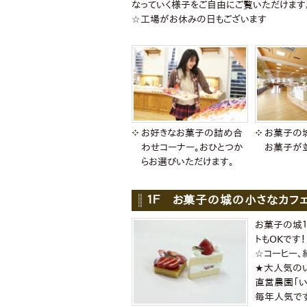
なっていく様子をご自由にご覧いただけます
☆工場がお休みの日もございます
お好きなお菓子の詰め合
お菓子の
わせコーナー。おひとつか
お菓子が
らお選びいただけます。
１Ｆ お菓子の城の小さなカフ
お菓子の城１
トもOKです！
☆コーヒー、紅
★大人気の
直営農園「い
毎年人気です