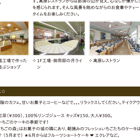
す。高原レストランからは那須の山が見え、心なしか懐かし
。
を感じられます。そんな風景を眺めながらのお食事やティー
タイムをお楽しみください。
城工場で作った
1F工場・御用邸の月ライ
高原レストラン
並ぶショップ
ン
ェ☆
階のカフェ。甘いお菓子とコーヒーなどで。。。リラックスしてください。テイクアウ
茶（¥300）、100％リンゴジュース キッズ¥150、大人¥300。
いちごのケーキの季節です！
ちごの森」はお菓子の城の隣にあり、朝摘みのフレッシュいちごたちのケーキ
 （5月まで） ★6月からはフルーツショートケーキ ❤︎ エクレアなど。