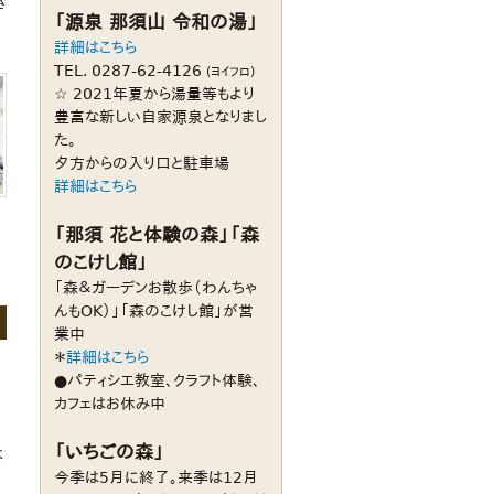
さ
「源泉 那須山 令和の湯」
詳細はこちら
TEL. 0287-62-4126
(ヨイフロ)
☆ 2021年夏から湯量等もより
豊富な新しい自家源泉となりまし
た。
夕方からの入り口と駐車場
詳細はこちら
「那須 花と体験の森」「森
のこけし館」
「森＆ガーデンお散歩（わんちゃ
んもOK）」「森のこけし館」が営
業中
＊
詳細はこちら
●パティシエ教室、クラフト体験、
カフェはお休み中
「いちごの森」
は
今季は5月に終了。来季は12月