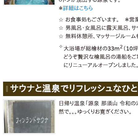
＊
詳細はこちら
☆ お食事処もございます。 ＊営
☆ 男風呂・女風呂に露天風呂、サ
☆ 無料休憩所、マッサージルーム
2
大浴場が総檜材の33m
（10
どうぞ贅沢な檜風呂の湯船をご堪
にリニューアルオープンしました
サウナと温泉でリフレッシュなひと
日帰り温泉「源泉 那須山 令和の
然で。。。ゆっくりお寛ぎください。