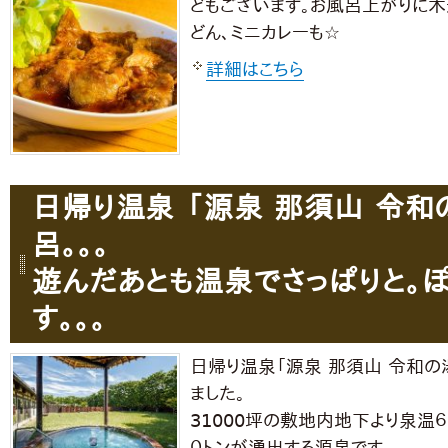
どもございます。お風呂上がりに木
どん、ミニカレーも☆
詳細はこちら
日帰り温泉 「源泉 那須山 令和
呂。。。
遊んだあとも温泉でさっぱりと。
す。。。
日帰り温泉「源泉 那須山 令和の
ました。
31000坪の敷地内地下より泉温６０
０トンが湧出する源泉です。