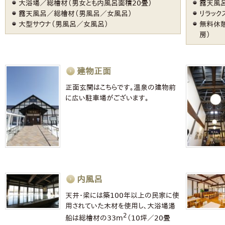
大浴場／総檜材（男女とも内風呂面積20畳）
露天風呂
露天風呂／総檜材（男風呂／女風呂）
リラック
大型サウナ（男風呂／女風呂）
無料休憩
房）
建物正面
正面玄関はこちらです。温泉の建物前
に広い駐車場がございます。
内風呂
天井・梁には築100年以上の民家に使
用されていた木材を使用し、大浴場湯
2
船は総檜材の33m
（10坪／20畳