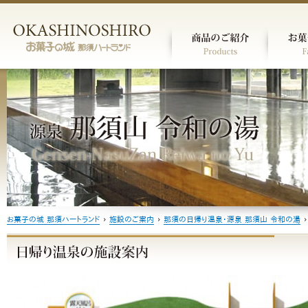
お菓子の城 那須ハートランド
›
施設のご案内
›
那須の日帰り温泉・源泉 那須山 令和の湯
›