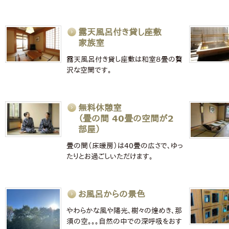
露天風呂付き貸し座敷
家族室
露天風呂付き貸し座敷は和室８畳の贅
沢な空間です。
無料休憩室
（畳の間 40畳の空間が2
部屋）
畳の間（床暖房）は40畳の広さで、ゆっ
たりとお過ごしいただけます。
お風呂からの景色
やわらかな風や陽光、樹々の煌めき、那
須の空。。。自然の中での深呼吸をおす