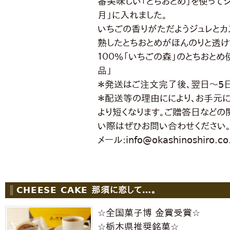
番美味しい「とちおとめ」を使って
月」に入れました。
いちごの香りがただようジュレとカ
熟したとちおとめがほんのりと透け
１００%「いちごの森」のとちおと
品」
＊発送はご注文完了後、翌日〜5
＊配送等の理由ににより、お手元
より短くなります。ご贈答日など
い際はぜひお問い合わせください
メール:info@okashinoshiro.co.
CHEESE CAKE 那須に恋して…。
☆全国菓子博 金賞受賞☆
☆栃木県推奨銘菓☆