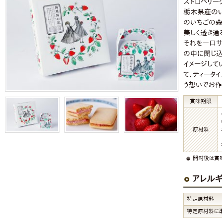
ストロベリー
栃木県産の
のいちごの森
美しく透き通
それを一口サ
の中に閉じ込
イメージして
て、ティータ
う想いでお作
賞味期限
原材料
開封後は賞
アレル
特定原材料
特定原材料に