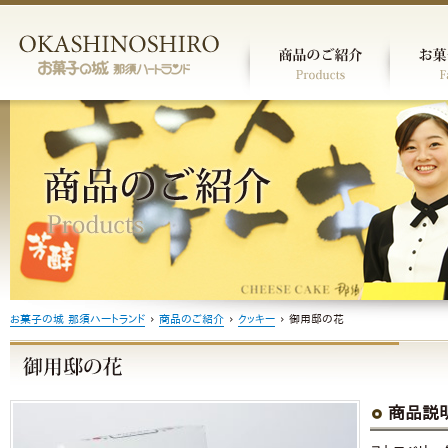
お菓子の城 那須ハートランド
›
商品のご紹介
›
クッキー
›
御用邸の花
商品説